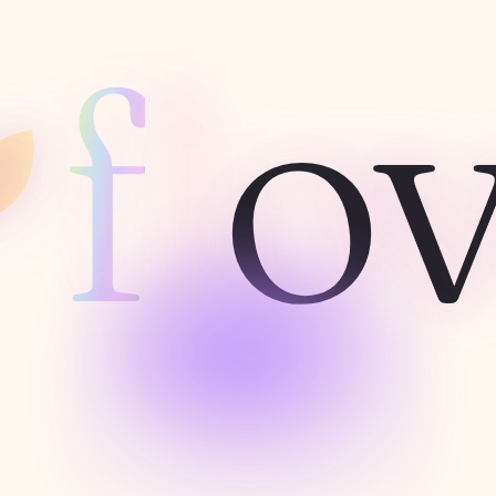
f
l
o